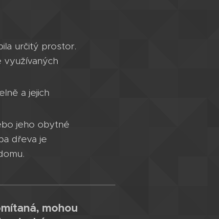
la určitý prostor.
ě využívaných
ně a jejich
nebo jeho obytné
ba dřeva je
 domu.
omítaná, mohou