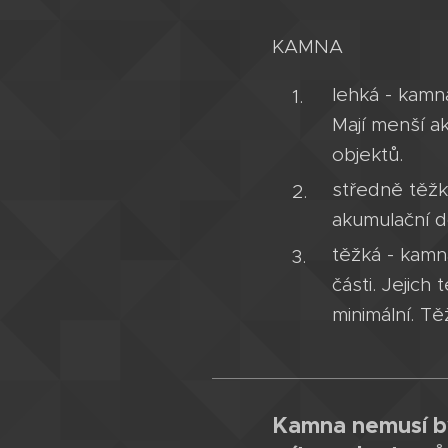
KAMNA
lehká - kamn
Mají menší a
objektů.
středně těžk
akumulační d
těžká - kamn
části. Jejich
minimální. T
Kamna nemusí bý