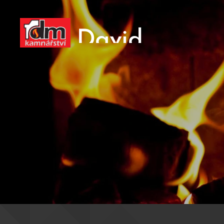
David
Mildorf