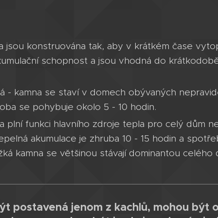
a jsou konstruována tak, aby v krátkém čase vytopi
kumulační schopnost a jsou vhodná do krátkodob
á - kamna se staví v domech obývaných nepravidel
oba se pohybuje okolo 5 - 10 hodin.
a plní funkci hlavního zdroje tepla pro celý dům 
 tepelná akumulace je zhruba 10 - 15 hodin a spotře
ěžká kamna se většinou stávají dominantou celého
t postavená jenom z kachlů, mohou být 